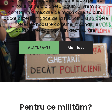
Suntem un grup de tineri care luptă pentru
viitorul lor pe o planetă locuibilă. Vrem să
construim o mișcare de masă care să pună
capăt crizei climatice de la rădăcină și să apere
interesele noastre comune în condițiile
catastrofei ecologice în desfășurare.
ALĂTURĂ-TE
Manifest
Pentru ce milităm?