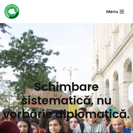
Menu
Sari
la
conținut
Schimbare
sistematică, nu
vorbărie diplomatică.